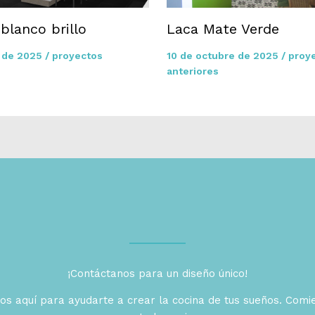
 blanco brillo
Laca Mate Verde
e de 2025
/
proyectos
10 de octubre de 2025
/
proy
anteriores
¡Contáctanos para un diseño único!
s aquí para ayudarte a crear la cocina de tus sueños. Comi