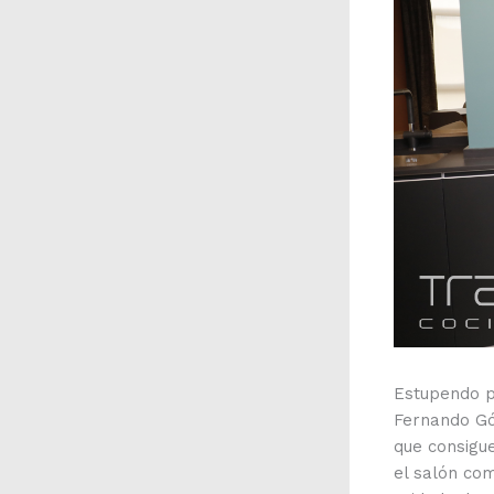
Estupendo p
Fernando Gó
que consigu
el salón co