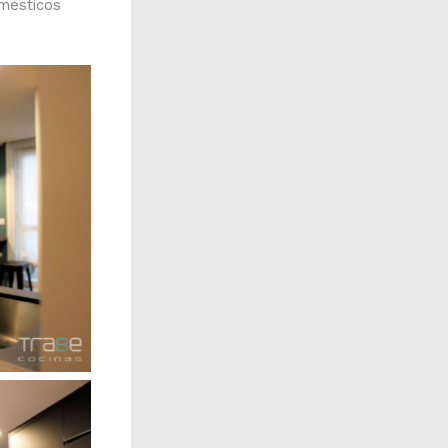
omésticos
yenda