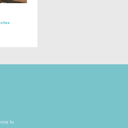
ectos
enza tu