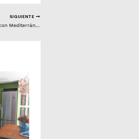
SIGUIENTE
Java combinado con Mediterráneo en acabado Roble Natura y Blanco Mate